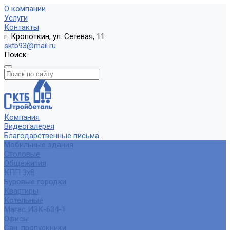
О компании
Услуги
Контакты
г. Кропоткин, ул. Сетевая, 11
sktb93@mail.ru
Поиск
Компания
Видеогалерея
Благодарственные письма
Мобильные здания
Столовые
Общежития
КПП 3х8
Буровые городки
Квартиры
Котельные
Магас ИЗК-634-1
Офисы
Сан. пропускники