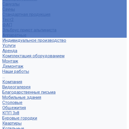
Санузлы
Сауны
Стандартная продукция
Тест2
ФАП
Эльбрус приют альпиниста
Аппаратные
Индивидуальное производство
Услуги
Аренда
Комплектация оборудованием
Монтаж
Демонтаж
Наши работы
...
Компания
Видеогалерея
Благодарственные письма
Мобильные здания
Столовые
Общежития
КПП 3х8
Буровые городки
Квартиры
Котельные