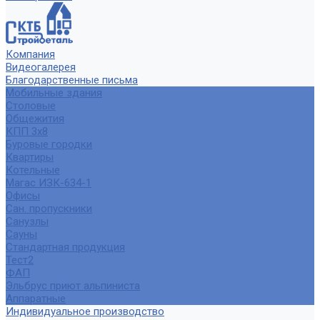
Компания
Видеогалерея
Благодарственные письма
Мобильные здания
Столовые
Общежития
КПП 3х8
Буровые городки
Квартиры
Котельные
Магас ИЗК-634-1
Офисы
Сан. пропускники
Санузлы
Сауны
Стандартная продукция
Тест2
ФАП
Эльбрус приют альпиниста
Аппаратные
Индивидуальное производство