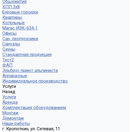
Общежития
КПП 3х8
Буровые городки
Квартиры
Котельные
Магас ИЗК-634-1
Офисы
Сан. пропускники
Санузлы
Сауны
Стандартная продукция
Тест2
ФАП
Эльбрус приют альпиниста
Аппаратные
Индивидуальное производство
Услуги
Назад
Услуги
Аренда
Комплектация оборудованием
Монтаж
Демонтаж
Наши работы
г. Кропоткин, ул. Сетевая, 11