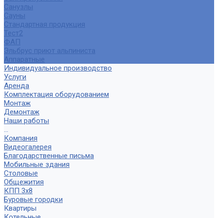
Санузлы
Сауны
Стандартная продукция
Тест2
ФАП
Эльбрус приют альпиниста
Аппаратные
Индивидуальное производство
Услуги
Аренда
Комплектация оборудованием
Монтаж
Демонтаж
Наши работы
...
Компания
Видеогалерея
Благодарственные письма
Мобильные здания
Столовые
Общежития
КПП 3х8
Буровые городки
Квартиры
Котельные