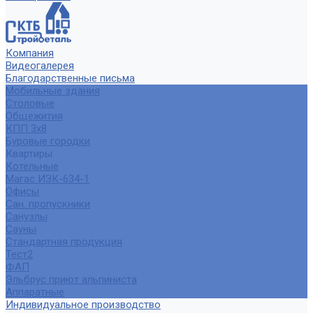
Компания
Видеогалерея
Благодарственные письма
Мобильные здания
Столовые
Общежития
КПП 3х8
Буровые городки
Квартиры
Котельные
Магас ИЗК-634-1
Офисы
Сан. пропускники
Санузлы
Сауны
Стандартная продукция
Тест2
ФАП
Эльбрус приют альпиниста
Аппаратные
Индивидуальное производство