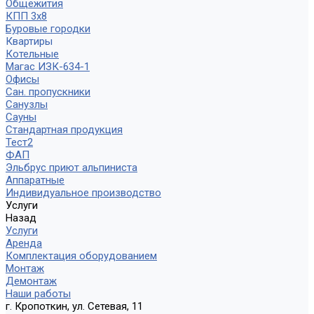
Общежития
КПП 3х8
Буровые городки
Квартиры
Котельные
Магас ИЗК-634-1
Офисы
Сан. пропускники
Санузлы
Сауны
Стандартная продукция
Тест2
ФАП
Эльбрус приют альпиниста
Аппаратные
Индивидуальное производство
Услуги
Назад
Услуги
Аренда
Комплектация оборудованием
Монтаж
Демонтаж
Наши работы
г. Кропоткин, ул. Сетевая, 11