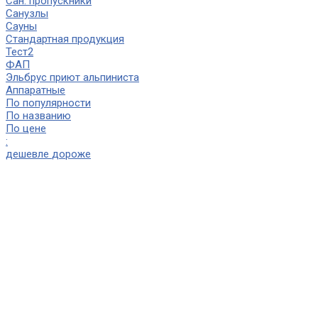
Сан. пропускники
Санузлы
Сауны
Стандартная продукция
Тест2
ФАП
Эльбрус приют альпиниста
Аппаратные
По популярности
По названию
По цене
:
дешевле
дороже