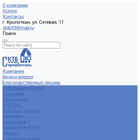
О компании
Услуги
Контакты
г. Кропоткин, ул. Сетевая, 11
sktb93@mail.ru
Поиск
Компания
Видеогалерея
Благодарственные письма
Мобильные здания
Столовые
Общежития
КПП 3х8
Буровые городки
Квартиры
Котельные
Магас ИЗК-634-1
Офисы
Сан. пропускники