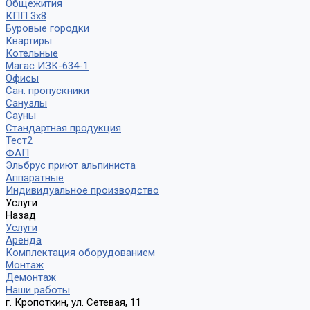
Общежития
КПП 3х8
Буровые городки
Квартиры
Котельные
Магас ИЗК-634-1
Офисы
Сан. пропускники
Санузлы
Сауны
Стандартная продукция
Тест2
ФАП
Эльбрус приют альпиниста
Аппаратные
Индивидуальное производство
Услуги
Назад
Услуги
Аренда
Комплектация оборудованием
Монтаж
Демонтаж
Наши работы
г. Кропоткин, ул. Сетевая, 11