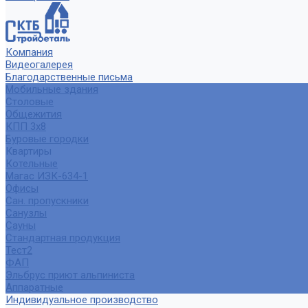
Компания
Видеогалерея
Благодарственные письма
Мобильные здания
Столовые
Общежития
КПП 3х8
Буровые городки
Квартиры
Котельные
Магас ИЗК-634-1
Офисы
Сан. пропускники
Санузлы
Сауны
Стандартная продукция
Тест2
ФАП
Эльбрус приют альпиниста
Аппаратные
Индивидуальное производство