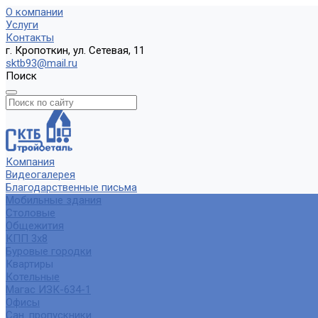
О компании
Услуги
Контакты
г. Кропоткин, ул. Сетевая, 11
sktb93@mail.ru
Поиск
Компания
Видеогалерея
Благодарственные письма
Мобильные здания
Столовые
Общежития
КПП 3х8
Буровые городки
Квартиры
Котельные
Магас ИЗК-634-1
Офисы
Сан. пропускники