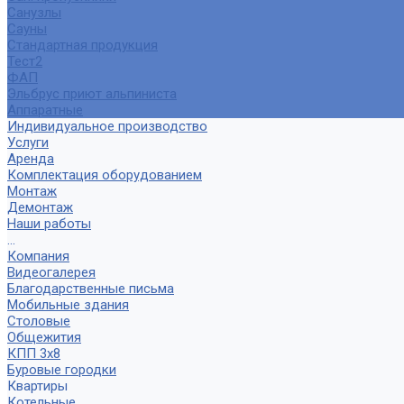
Санузлы
Сауны
Стандартная продукция
Тест2
ФАП
Эльбрус приют альпиниста
Аппаратные
Индивидуальное производство
Услуги
Аренда
Комплектация оборудованием
Монтаж
Демонтаж
Наши работы
...
Компания
Видеогалерея
Благодарственные письма
Мобильные здания
Столовые
Общежития
КПП 3х8
Буровые городки
Квартиры
Котельные