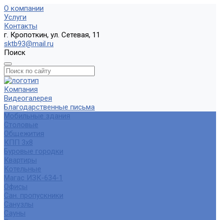
О компании
Услуги
Контакты
г. Кропоткин, ул. Сетевая, 11
sktb93@mail.ru
Поиск
Компания
Видеогалерея
Благодарственные письма
Мобильные здания
Столовые
Общежития
КПП 3х8
Буровые городки
Квартиры
Котельные
Магас ИЗК-634-1
Офисы
Сан. пропускники
Санузлы
Сауны