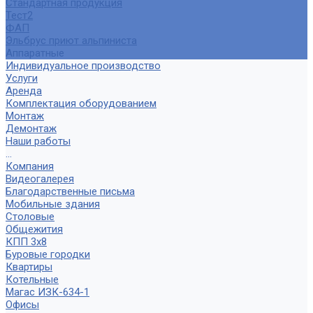
Стандартная продукция
Тест2
ФАП
Эльбрус приют альпиниста
Аппаратные
Индивидуальное производство
Услуги
Аренда
Комплектация оборудованием
Монтаж
Демонтаж
Наши работы
...
Компания
Видеогалерея
Благодарственные письма
Мобильные здания
Столовые
Общежития
КПП 3х8
Буровые городки
Квартиры
Котельные
Магас ИЗК-634-1
Офисы