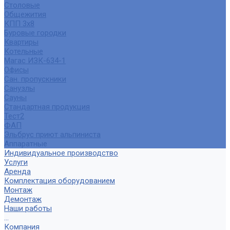
Столовые
Общежития
КПП 3х8
Буровые городки
Квартиры
Котельные
Магас ИЗК-634-1
Офисы
Сан. пропускники
Санузлы
Сауны
Стандартная продукция
Тест2
ФАП
Эльбрус приют альпиниста
Аппаратные
Индивидуальное производство
Услуги
Аренда
Комплектация оборудованием
Монтаж
Демонтаж
Наши работы
...
Компания